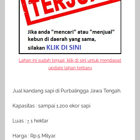
d
o
n
2
8
A
p
r
Lahan ini sudah terjual, klik di sini untuk mendapat
i
update lahan terbaru
l
2
Jual kandang sapi di Purbalingga Jawa Tengah.
0
2
Kapasitas : sampai 1.200 ekor sapi
0
Luas :
+
1 hektar
Harga : Rp.5 Milyar.