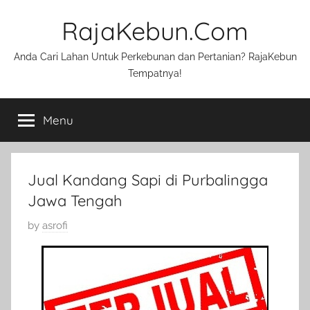
Skip
RajaKebun.Com
to
content
Anda Cari Lahan Untuk Perkebunan dan Pertanian? RajaKebun
Tempatnya!
Menu
Jual Kandang Sapi di Purbalingga
Jawa Tengah
P
by
asrofi
o
s
t
e