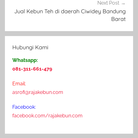
a
Next Post
w
Jual Kebun Teh di daerah Ciwidey Bandung
a
Barat
T
e
n
Hubungi Kami
g
a
Whatsapp:
h
081-311-661-479
,
K
Email:
a
asrofi@rajakebun.com
n
d
Facebook:
a
facebook.com/rajakebun.com
n
g