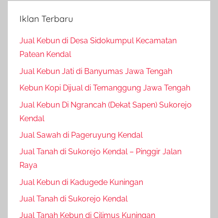
S
a
Iklan Terbaru
p
i
Jual Kebun di Desa Sidokumpul Kecamatan
,
Patean Kendal
P
Jual Kebun Jati di Banyumas Jawa Tengah
e
Kebun Kopi Dijual di Temanggung Jawa Tengah
t
e
Jual Kebun Di Ngrancah (Dekat Sapen) Sukorejo
r
Kendal
n
Jual Sawah di Pageruyung Kendal
a
Jual Tanah di Sukorejo Kendal – Pinggir Jalan
k
a
Raya
n
Jual Kebun di Kadugede Kuningan
,
Jual Tanah di Sukorejo Kendal
P
u
Jual Tanah Kebun di Cilimus Kuningan