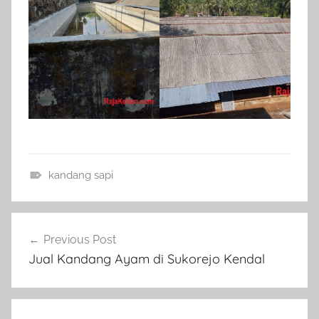
kandang sapi
5
M
Navigasi
-
Previous Post
pos
U
Jual Kandang Ayam di Sukorejo Kendal
P
,
J