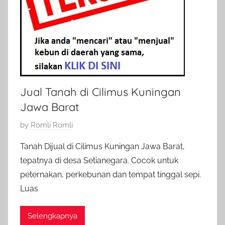
Jual Tanah di Cilimus Kuningan
Jawa Barat
P
by
Romli Romli
o
Tanah Dijual di Cilimus Kuningan Jawa Barat,
s
tepatnya di desa Setianegara. Cocok untuk
t
peternakan, perkebunan dan tempat tinggal sepi.
e
Luas
d
o
Selengkapnya
n