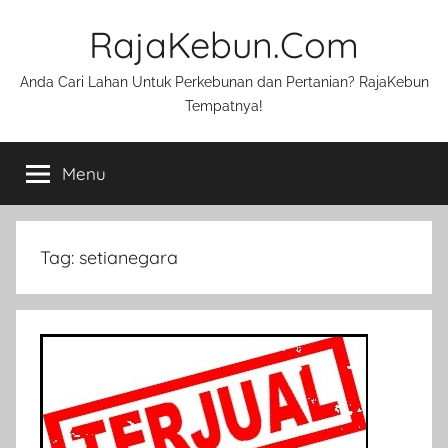
Skip
RajaKebun.Com
to
content
Anda Cari Lahan Untuk Perkebunan dan Pertanian? RajaKebun
Tempatnya!
Menu
Tag:
setianegara