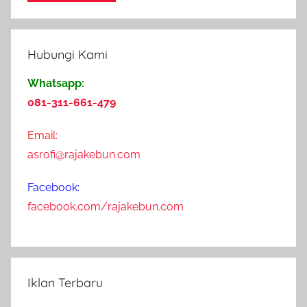
1
5
M
Hubungi Kami
a
r
Whatsapp:
e
081-311-661-479
t
2
Email:
0
asrofi@rajakebun.com
1
9
Facebook:
facebook.com/rajakebun.com
Iklan Terbaru