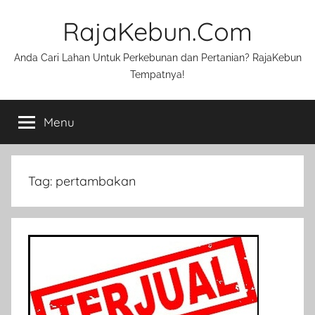
Skip
RajaKebun.Com
to
content
Anda Cari Lahan Untuk Perkebunan dan Pertanian? RajaKebun
Tempatnya!
Menu
Tag:
pertambakan