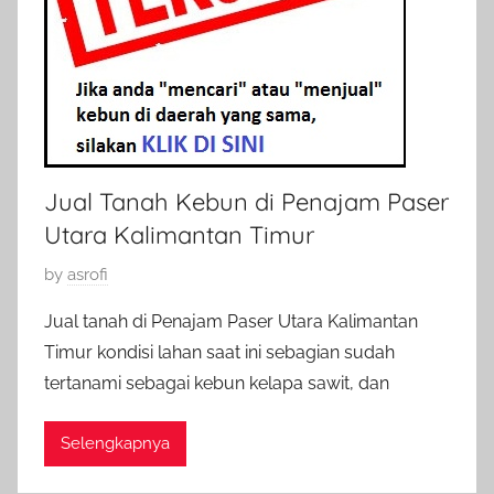
Jual Tanah Kebun di Penajam Paser
Utara Kalimantan Timur
P
by
asrofi
o
Jual tanah di Penajam Paser Utara Kalimantan
s
Timur kondisi lahan saat ini sebagian sudah
t
tertanami sebagai kebun kelapa sawit, dan
e
d
Selengkapnya
o
n