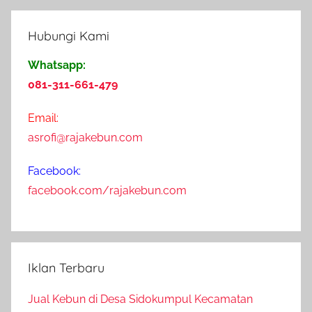
2
4
Hubungi Kami
A
p
Whatsapp:
r
081-311-661-479
i
l
Email:
2
asrofi@rajakebun.com
0
1
Facebook:
9
facebook.com/rajakebun.com
Iklan Terbaru
Jual Kebun di Desa Sidokumpul Kecamatan