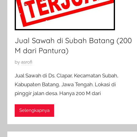
Jual Sawah di Subah Batang (200
M dari Pantura)
P
by
asrofi
o
Jual Sawah di Ds. Clapar, Kecamatan Subah,
s
Kabupaten Batang, Jawa Tengah. Lokasi di
t
pinggir jalan desa. Hanya 200 M dari
e
d
o
Selengkapnya
n
2
2