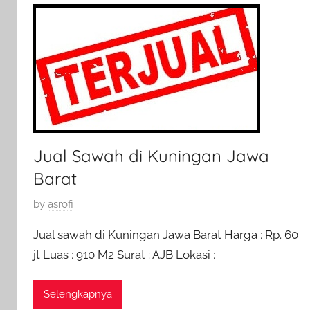
J
u
l
i
2
0
1
6
Jual Sawah di Kuningan Jawa
Barat
P
by
asrofi
o
Jual sawah di Kuningan Jawa Barat Harga ; Rp. 60
s
jt Luas ; 910 M2 Surat : AJB Lokasi ;
t
e
Selengkapnya
d