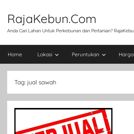
Skip
to
RajaKebun.Com
content
Anda Cari Lahan Untuk Perkebunan dan Pertanian? RajaKeb
Home
Lokasi
Peruntukan
Harga
Tag:
jual sawah