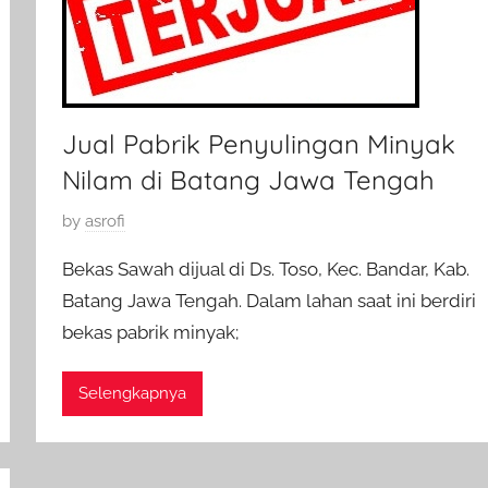
Jual Pabrik Penyulingan Minyak
Nilam di Batang Jawa Tengah
P
by
asrofi
o
Bekas Sawah dijual di Ds. Toso, Kec. Bandar, Kab.
s
Batang Jawa Tengah. Dalam lahan saat ini berdiri
t
bekas pabrik minyak;
e
d
o
Selengkapnya
n
2
2