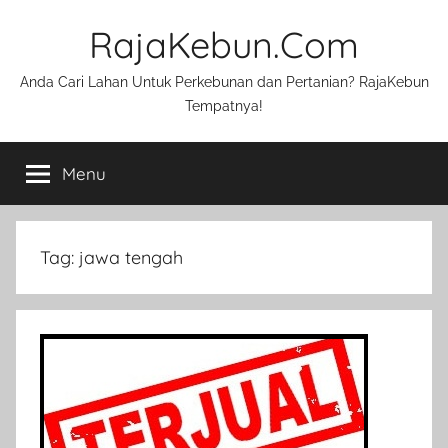
Skip
RajaKebun.Com
to
content
Anda Cari Lahan Untuk Perkebunan dan Pertanian? RajaKebun
Tempatnya!
Menu
Tag:
jawa tengah