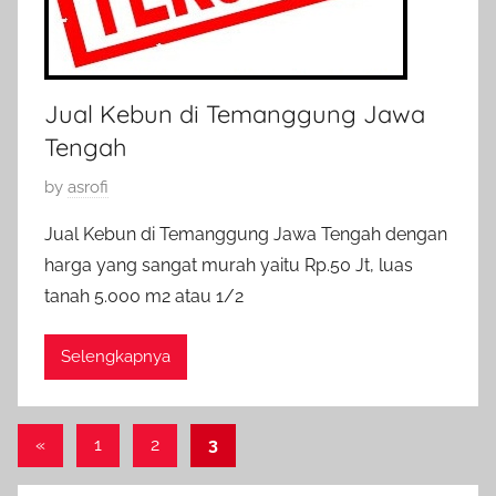
Jual Kebun di Temanggung Jawa
Tengah
P
by
asrofi
o
Jual Kebun di Temanggung Jawa Tengah dengan
s
harga yang sangat murah yaitu Rp.50 Jt, luas
t
tanah 5.000 m2 atau 1/2
e
d
Selengkapnya
o
n
8
Paginasi
Previous
«
1
2
3
M
Posts
e
pos