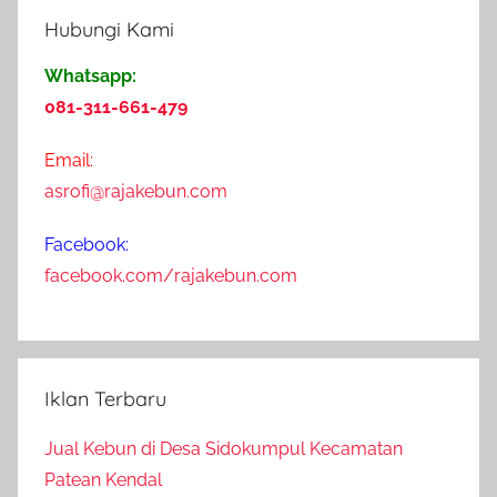
i
Hubungi Kami
2
0
Whatsapp:
1
081-311-661-479
3
Email:
asrofi@rajakebun.com
Facebook:
facebook.com/rajakebun.com
Iklan Terbaru
Jual Kebun di Desa Sidokumpul Kecamatan
Patean Kendal