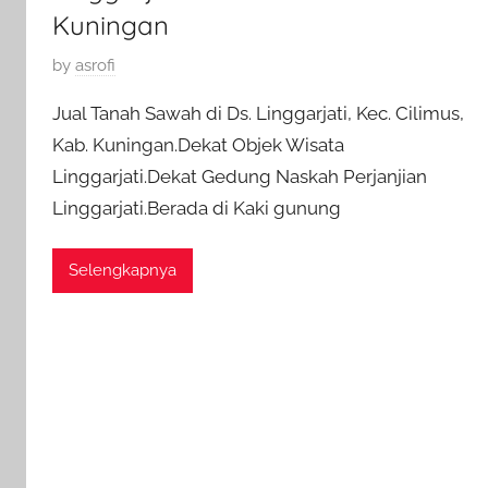
Kuningan
P
by
asrofi
o
Jual Tanah Sawah di Ds. Linggarjati, Kec. Cilimus,
s
Kab. Kuningan.Dekat Objek Wisata
t
Linggarjati.Dekat Gedung Naskah Perjanjian
e
d
Linggarjati.Berada di Kaki gunung
o
n
Selengkapnya
6
J
a
n
u
a
r