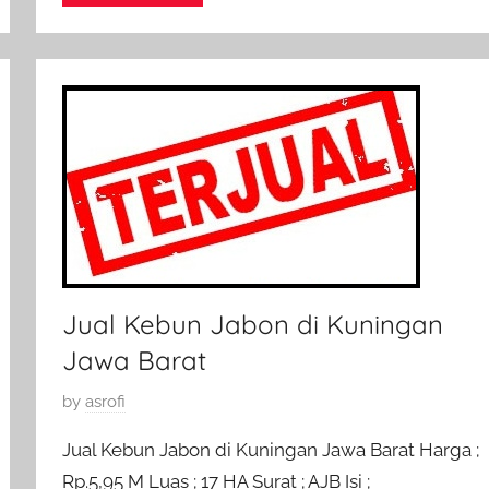
n
2
N
o
v
e
m
b
e
r
2
Jual Kebun Jabon di Kuningan
0
1
Jawa Barat
7
P
by
asrofi
o
Jual Kebun Jabon di Kuningan Jawa Barat Harga ;
s
Rp.5,95 M Luas ; 17 HA Surat ; AJB Isi ;
t