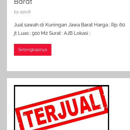
Barat
P
by
asrofi
o
Jual sawah di Kuningan Jawa Barat Harga ; Rp. 60
s
jt Luas ; 910 M2 Surat : AJB Lokasi ;
t
e
Selengkapnya
d
o
n
1
1
M
e
i
2
0
1