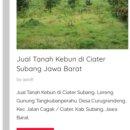
Jual Tanah Kebun di Ciater
Subang Jawa Barat
P
by
asrofi
o
Jual Tanah Kebun di Ciater Subang, Lereng
s
Gunung Tangkubanperahu. Desa Curugrendeng,
t
Kec. Jalan Cagak / Ciater, Kab. Subang, Jawa
e
d
Barat.
o