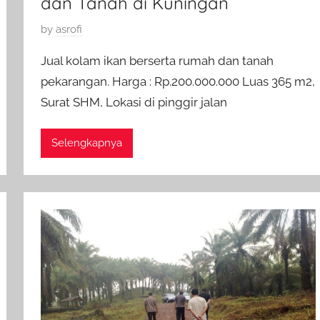
dan Tanah di Kuningan
P
by
asrofi
o
Jual kolam ikan berserta rumah dan tanah
s
pekarangan. Harga : Rp.200.000.000 Luas 365 m2,
t
Surat SHM, Lokasi di pinggir jalan
e
d
o
Selengkapnya
n
1
0
M
e
i
2
0
1