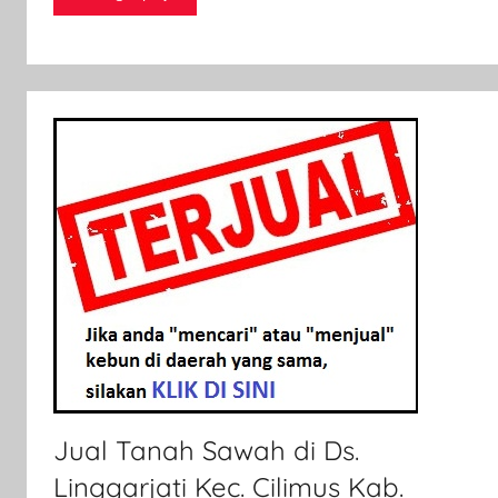
n
2
6
J
u
n
i
2
0
1
9
Jual Tanah Sawah di Ds.
Linggarjati Kec. Cilimus Kab.