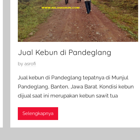
6
Jual Kebun di Pandeglang
P
by
asrofi
o
Jual kebun di Pandeglang tepatnya di Munjul
s
Pandeglang, Banten, Jawa Barat. Kondisi kebun
t
dijual saat ini merupakan kebun sawit tua
e
d
o
Selengkapnya
n
2
0