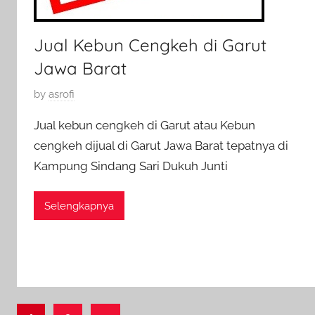
6
Jual Kebun Cengkeh di Garut
Jawa Barat
P
by
asrofi
o
Jual kebun cengkeh di Garut atau Kebun
s
cengkeh dijual di Garut Jawa Barat tepatnya di
t
Kampung Sindang Sari Dukuh Junti
e
d
o
Selengkapnya
n
5
N
o
v
e