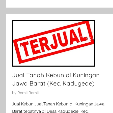
i
2
0
1
8
Jual Tanah Kebun di Kuningan
Jawa Barat (Kec. Kadugede)
P
by
Romli Romli
o
Jual Kebun Jual Tanah Kebun di Kuningan Jawa
s
Barat tepatnya di Desa Kadugede, Kec.
t