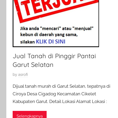
Jual Tanah di Pinggir Pantai
Garut Selatan
P
by
asrofi
o
Dijual tanah murah di Garut Selatan, tepatnya di
s
Ciroya Desa Cigadog Kecamatan Cikelet
t
Kabupaten Garut. Detail Lokasi Alamat Lokasi :
e
d
o
Selengkapnya