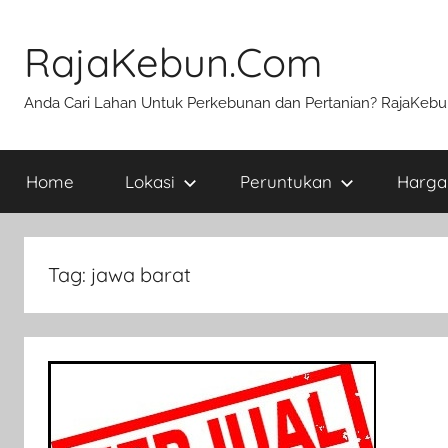
Skip
to
RajaKebun.Com
content
Anda Cari Lahan Untuk Perkebunan dan Pertanian? RajaKeb
Home
Lokasi
Peruntukan
Harga
Tag:
jawa barat