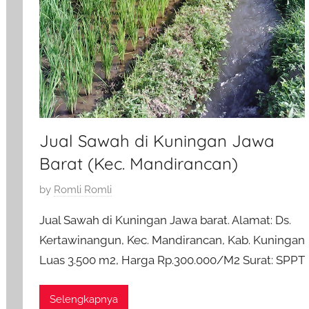
Jual Sawah di Kuningan Jawa
Barat (Kec. Mandirancan)
P
by
Romli Romli
o
Jual Sawah di Kuningan Jawa barat. Alamat: Ds.
s
Kertawinangun, Kec. Mandirancan, Kab. Kuningan
t
Luas 3.500 m2, Harga Rp.300.000/M2 Surat: SPPT
e
d
o
Selengkapnya