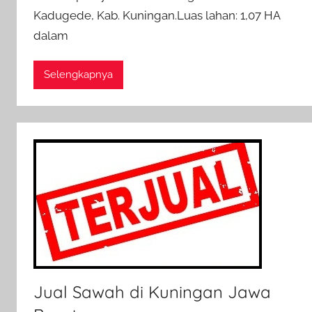
Kadugede, Kab. Kuningan.Luas lahan: 1,07 HA
e
d
dalam
o
n
Selengkapnya
2
N
o
v
e
m
b
e
r
2
0
Jual Sawah di Kuningan Jawa
1
7