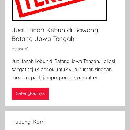
Jual Tanah Kebun di Bawang
Batang Jawa Tengah
P
by
asrofi
o
Jual tanah kebun di Batang Jawa Tengah, Lokasi
s
sangat sejuk, cocok untuk villa, rumah singgah
t
modern, panti jompo, pondok pesantren,
e
d
Selengkapnya
o
n
1
5
Hubungi Kami
A