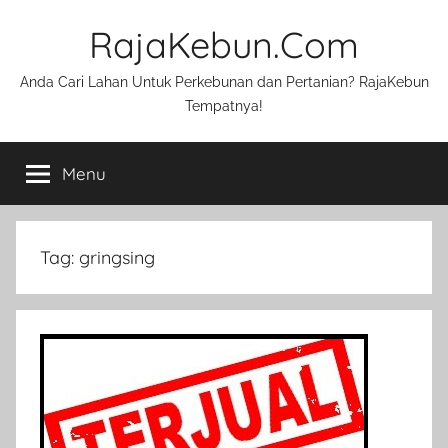
Skip
RajaKebun.Com
to
content
Anda Cari Lahan Untuk Perkebunan dan Pertanian? RajaKebun
Tempatnya!
Menu
Tag:
gringsing