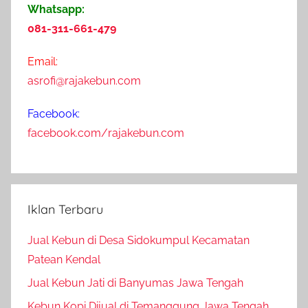
p
Whatsapp:
r
081-311-661-479
i
l
Email:
2
asrofi@rajakebun.com
0
1
Facebook:
9
facebook.com/rajakebun.com
Iklan Terbaru
Jual Kebun di Desa Sidokumpul Kecamatan
Patean Kendal
Jual Kebun Jati di Banyumas Jawa Tengah
Kebun Kopi Dijual di Temanggung Jawa Tengah